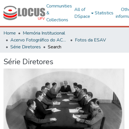
Communities
All of
Oth
&
Statistics
DSpace
inform
Collections
Home
Memória Institucional
Acervo Fotográfico do ACH-UFV
Fotos da ESAV
Série Diretores
Search
Série Diretores