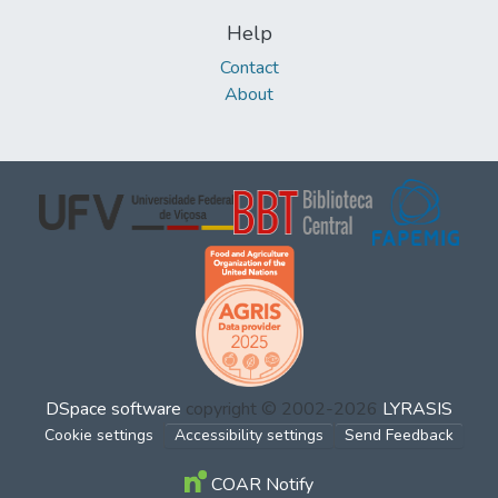
Help
Contact
About
DSpace software
copyright © 2002-2026
LYRASIS
Cookie settings
Accessibility settings
Send Feedback
COAR Notify