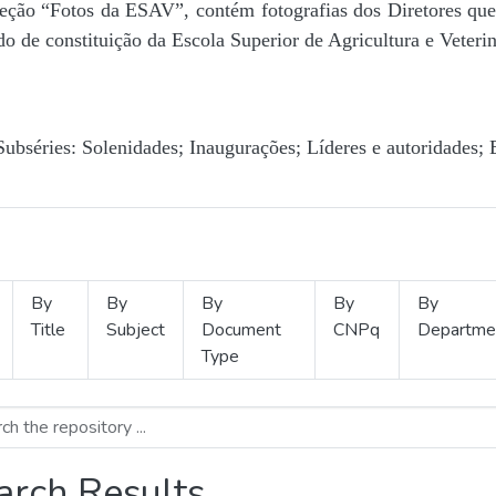
Seção “Fotos da ESAV”, contém fotografias dos Diretores que 
o de constituição da Escola Superior de Agricultura e Veterin
Subséries: Solenidades; Inaugurações; Líderes e autoridades; 
By
By
By
By
By
Title
Subject
Document
CNPq
Departme
Type
arch Results