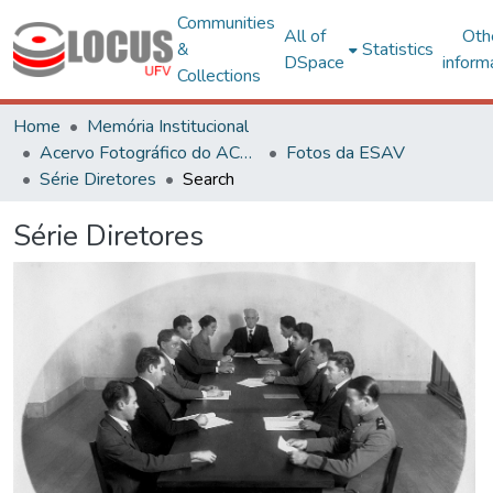
Communities
All of
Oth
&
Statistics
DSpace
inform
Collections
Home
Memória Institucional
Acervo Fotográfico do ACH-UFV
Fotos da ESAV
Série Diretores
Search
Série Diretores