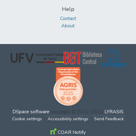
Help
Contact
About
DSpace software
copyright © 2002-2026
LYRASIS
Cookie settings
Accessibility settings
Send Feedback
COAR Notify