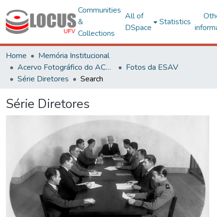
Communities
All of
Oth
&
Statistics
DSpace
inform
Collections
Home
Memória Institucional
Acervo Fotográfico do ACH-UFV
Fotos da ESAV
Série Diretores
Search
Série Diretores