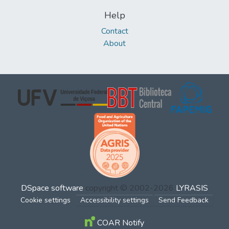
Help
Contact
About
DSpace software
copyright © 2002-2026
LYRASIS
Cookie settings
Accessibility settings
Send Feedback
COAR Notify