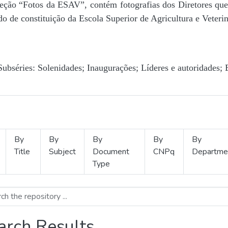
Seção “Fotos da ESAV”, contém fotografias dos Diretores que 
o de constituição da Escola Superior de Agricultura e Veterin
Subséries: Solenidades; Inaugurações; Líderes e autoridades; 
By
By
By
By
By
Title
Subject
Document
CNPq
Departme
Type
arch Results