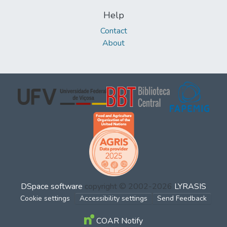
Help
Contact
About
DSpace software
copyright © 2002-2026
LYRASIS
Cookie settings
Accessibility settings
Send Feedback
COAR Notify