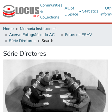
Communities
All of
Oth
&
Statistics
DSpace
inform
Collections
Home
Memória Institucional
Acervo Fotográfico do ACH-UFV
Fotos da ESAV
Série Diretores
Search
Série Diretores