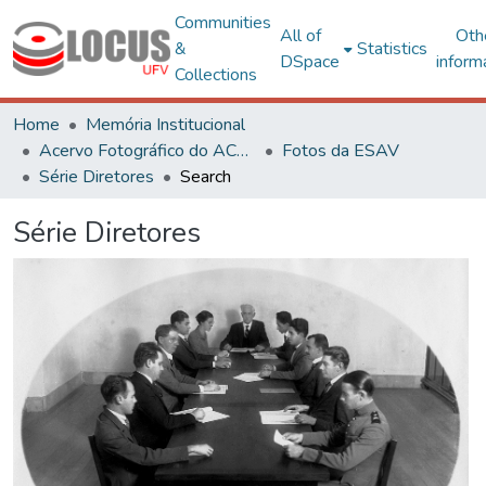
Communities
All of
Oth
&
Statistics
DSpace
inform
Collections
Home
Memória Institucional
Acervo Fotográfico do ACH-UFV
Fotos da ESAV
Série Diretores
Search
Série Diretores