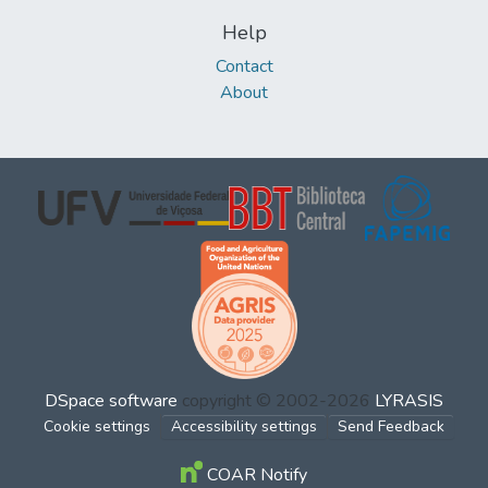
Help
Contact
About
DSpace software
copyright © 2002-2026
LYRASIS
Cookie settings
Accessibility settings
Send Feedback
COAR Notify