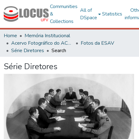
Communities
All of
Oth
&
Statistics
DSpace
inform
Collections
Home
Memória Institucional
Acervo Fotográfico do ACH-UFV
Fotos da ESAV
Série Diretores
Search
Série Diretores