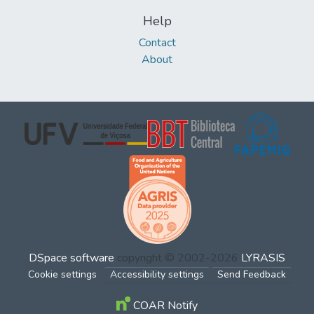
Help
Contact
About
DSpace software
copyright © 2002-2026
LYRASIS
Cookie settings
Accessibility settings
Send Feedback
COAR Notify