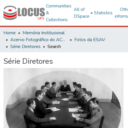
Communities
All of
Oth
&
Statistics
DSpace
inform
Collections
Home
Memória Institucional
Acervo Fotográfico do ACH-UFV
Fotos da ESAV
Série Diretores
Search
Série Diretores