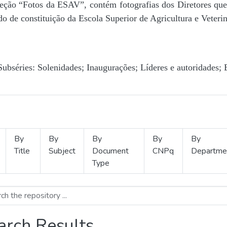
Seção “Fotos da ESAV”, contém fotografias dos Diretores que 
o de constituição da Escola Superior de Agricultura e Veterin
Subséries: Solenidades; Inaugurações; Líderes e autoridades; 
By
By
By
By
By
Title
Subject
Document
CNPq
Departme
Type
arch Results