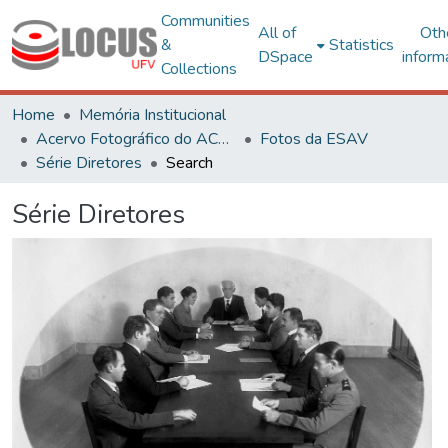
Communities
All of
Oth
&
Statistics
DSpace
inform
Collections
Home
Memória Institucional
Acervo Fotográfico do ACH-UFV
Fotos da ESAV
Série Diretores
Search
Série Diretores