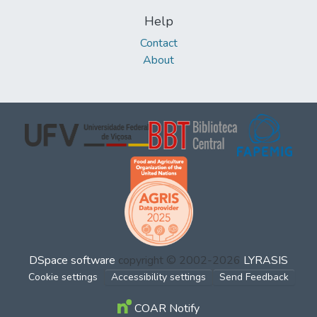
Help
Contact
About
DSpace software
copyright © 2002-2026
LYRASIS
Cookie settings
Accessibility settings
Send Feedback
COAR Notify