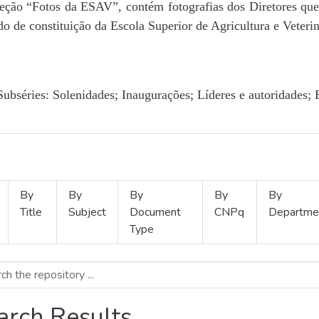
Seção “Fotos da ESAV”, contém fotografias dos Diretores que 
o de constituição da Escola Superior de Agricultura e Veterin
Subséries: Solenidades; Inaugurações; Líderes e autoridades; 
By
By
By
By
By
Title
Subject
Document
CNPq
Departme
Type
arch Results