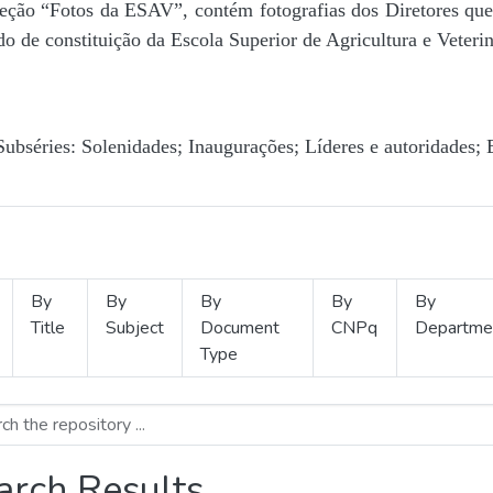
Seção “Fotos da ESAV”, contém fotografias dos Diretores que 
o de constituição da Escola Superior de Agricultura e Veterin
Subséries: Solenidades; Inaugurações; Líderes e autoridades; 
By
By
By
By
By
Title
Subject
Document
CNPq
Departme
Type
arch Results