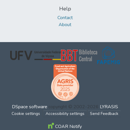
Help
Contact
About
DSpace software
copyright © 2002-2026
LYRASIS
Cookie settings
Accessibility settings
Send Feedback
COAR Notify