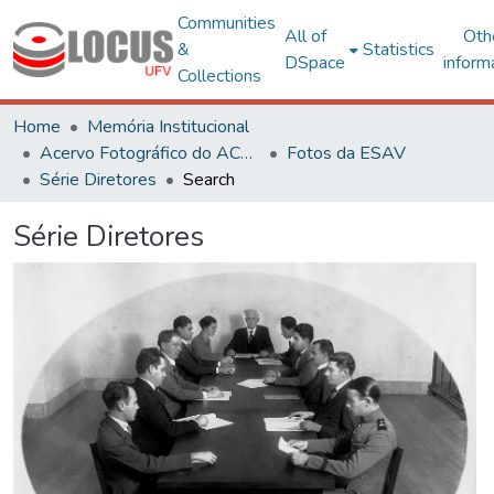
Communities
All of
Oth
&
Statistics
DSpace
inform
Collections
Home
Memória Institucional
Acervo Fotográfico do ACH-UFV
Fotos da ESAV
Série Diretores
Search
Série Diretores