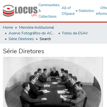
Communities
All of
Oth
&
Statistics
DSpace
inform
Collections
Home
Memória Institucional
Acervo Fotográfico do ACH-UFV
Fotos da ESAV
Série Diretores
Search
Série Diretores