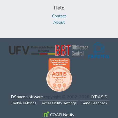
Help
Contact
About
DSpace software
copyright © 2002-2026
LYRASIS
Cookie settings
Accessibility settings
Send Feedback
COAR Notify