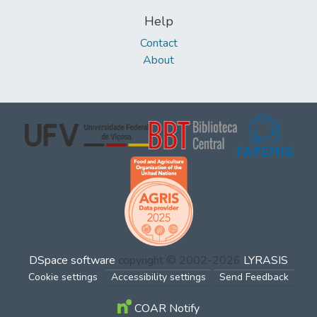
Help
Contact
About
DSpace software
copyright © 2002-2026
LYRASIS
Cookie settings
Accessibility settings
Send Feedback
COAR Notify