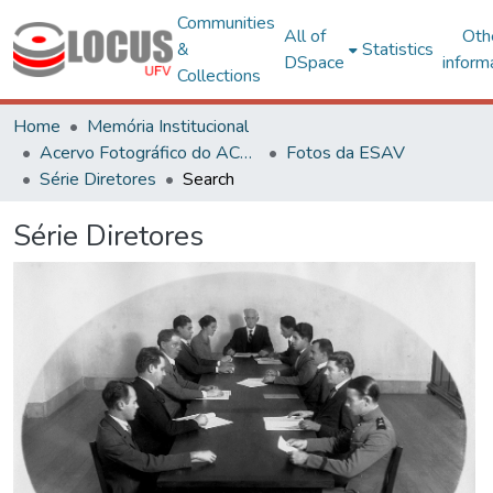
Communities
All of
Oth
&
Statistics
DSpace
inform
Collections
Home
Memória Institucional
Acervo Fotográfico do ACH-UFV
Fotos da ESAV
Série Diretores
Search
Série Diretores