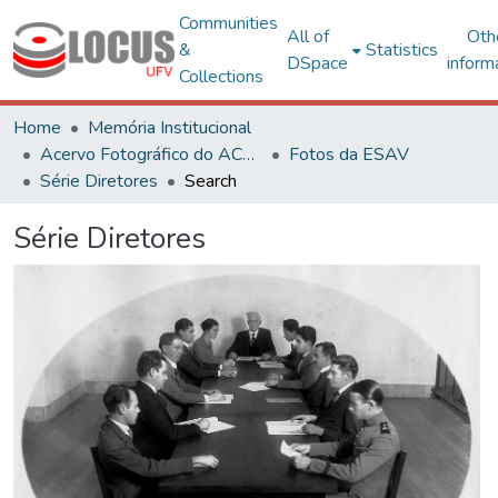
Communities
All of
Oth
&
Statistics
DSpace
inform
Collections
Home
Memória Institucional
Acervo Fotográfico do ACH-UFV
Fotos da ESAV
Série Diretores
Search
Série Diretores