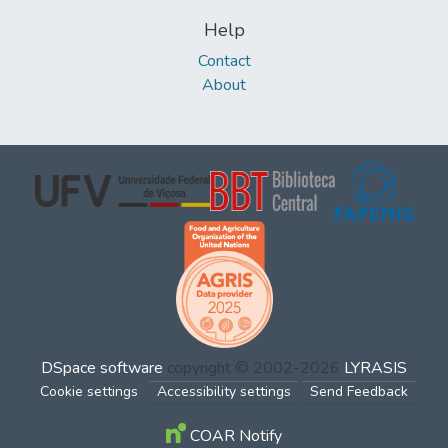
Help
Contact
About
DSpace software
copyright © 2002-2026
LYRASIS
Cookie settings
Accessibility settings
Send Feedback
COAR Notify