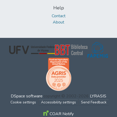
Help
Contact
About
DSpace software
copyright © 2002-2026
LYRASIS
Cookie settings
Accessibility settings
Send Feedback
COAR Notify