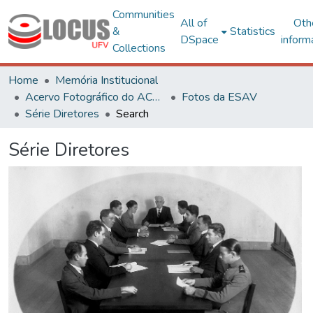
Communities
All of
Oth
&
Statistics
DSpace
inform
Collections
Home
Memória Institucional
Acervo Fotográfico do ACH-UFV
Fotos da ESAV
Série Diretores
Search
Série Diretores