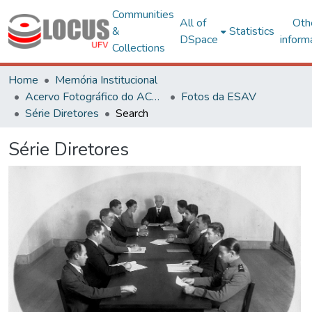
Communities
All of
Oth
&
Statistics
DSpace
inform
Collections
Home
Memória Institucional
Acervo Fotográfico do ACH-UFV
Fotos da ESAV
Série Diretores
Search
Série Diretores