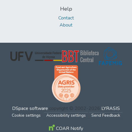
Help
Contact
About
DSpace software
copyright © 2002-2026
LYRASIS
Cookie settings
Accessibility settings
Send Feedback
COAR Notify