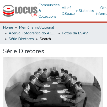
Communities
All of
Oth
&
Statistics
DSpace
inform
Collections
Home
Memória Institucional
Acervo Fotográfico do ACH-UFV
Fotos da ESAV
Série Diretores
Search
Série Diretores