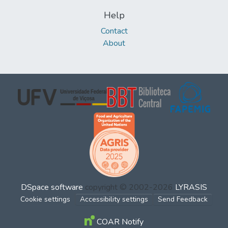
Help
Contact
About
DSpace software
copyright © 2002-2026
LYRASIS
Cookie settings
Accessibility settings
Send Feedback
COAR Notify