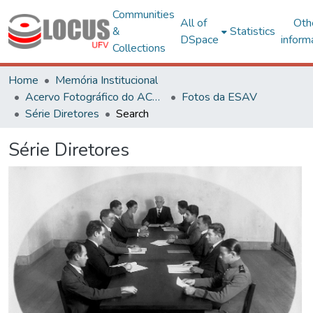
Communities
All of
Oth
&
Statistics
DSpace
inform
Collections
Home
Memória Institucional
Acervo Fotográfico do ACH-UFV
Fotos da ESAV
Série Diretores
Search
Série Diretores