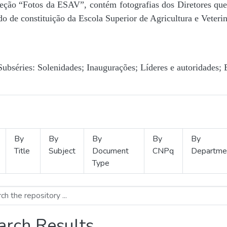
Seção “Fotos da ESAV”, contém fotografias dos Diretores que 
o de constituição da Escola Superior de Agricultura e Veterin
Subséries: Solenidades; Inaugurações; Líderes e autoridades; 
By
By
By
By
By
Title
Subject
Document
CNPq
Departme
Type
arch Results