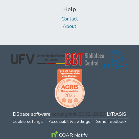
Help
Contact
About
DSpace software
copyright © 2002-2026
LYRASIS
Cookie settings
Accessibility settings
Send Feedback
COAR Notify