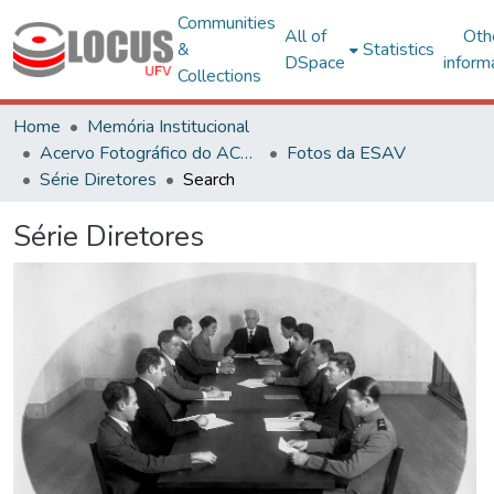
Communities
All of
Oth
&
Statistics
DSpace
inform
Collections
Home
Memória Institucional
Acervo Fotográfico do ACH-UFV
Fotos da ESAV
Série Diretores
Search
Série Diretores