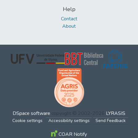
Help
Contact
About
DSpace software
copyright © 2002-2026
LYRASIS
Cookie settings
Accessibility settings
Send Feedback
COAR Notify