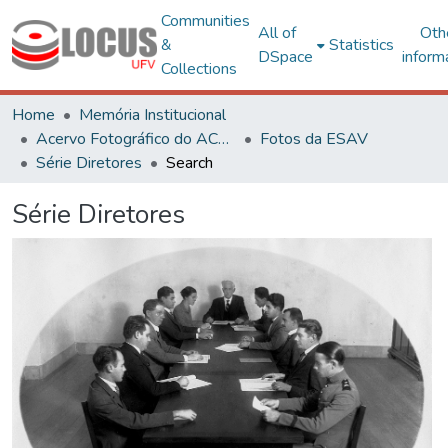
Communities
All of
Oth
&
Statistics
DSpace
inform
Collections
Home
Memória Institucional
Acervo Fotográfico do ACH-UFV
Fotos da ESAV
Série Diretores
Search
Série Diretores