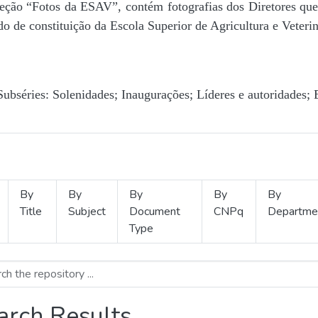
Seção “Fotos da ESAV”, contém fotografias dos Diretores que 
o de constituição da Escola Superior de Agricultura e Veterin
Subséries: Solenidades; Inaugurações; Líderes e autoridades; 
By
By
By
By
By
Title
Subject
Document
CNPq
Departme
Type
arch Results