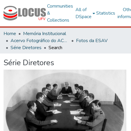
Communities
All of
Oth
&
Statistics
DSpace
inform
Collections
Home
Memória Institucional
Acervo Fotográfico do ACH-UFV
Fotos da ESAV
Série Diretores
Search
Série Diretores