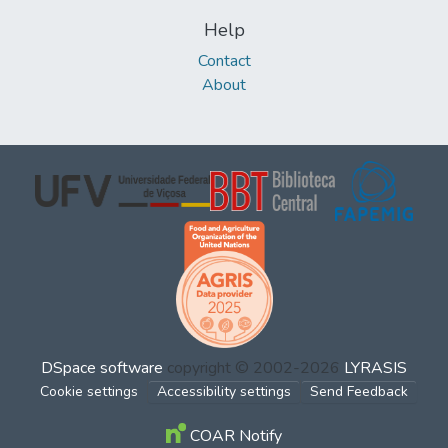
Help
Contact
About
DSpace software
copyright © 2002-2026
LYRASIS
Cookie settings
Accessibility settings
Send Feedback
COAR Notify