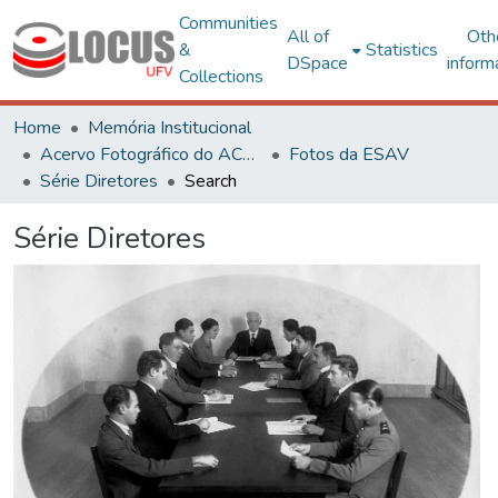
Communities
All of
Oth
&
Statistics
DSpace
inform
Collections
Home
Memória Institucional
Acervo Fotográfico do ACH-UFV
Fotos da ESAV
Série Diretores
Search
Série Diretores