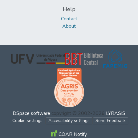
Help
Contact
About
DSpace software
copyright © 2002-2026
LYRASIS
Cookie settings
Accessibility settings
Send Feedback
COAR Notify