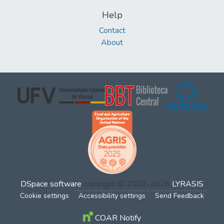
Help
Contact
About
DSpace software
copyright © 2002-2026
LYRASIS
Cookie settings
Accessibility settings
Send Feedback
COAR Notify