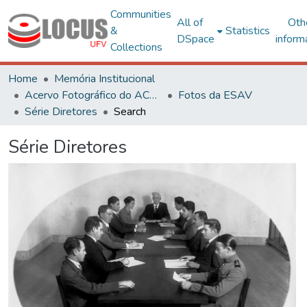
Communities
All of
Oth
&
Statistics
DSpace
inform
Collections
Home
Memória Institucional
Acervo Fotográfico do ACH-UFV
Fotos da ESAV
Série Diretores
Search
Série Diretores