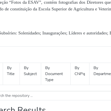
Seção “Fotos da ESAV”, contém fotografias dos Diretores que 
o de constituição da Escola Superior de Agricultura e Veterin
Subséries: Solenidades; Inaugurações; Líderes e autoridades; 
By
By
By
By
By
Title
Subject
Document
CNPq
Departme
Type
arch Results