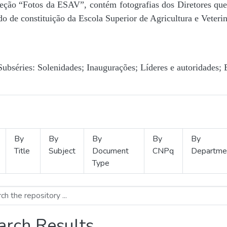
Seção “Fotos da ESAV”, contém fotografias dos Diretores que 
o de constituição da Escola Superior de Agricultura e Veterin
Subséries: Solenidades; Inaugurações; Líderes e autoridades; 
By
By
By
By
By
Title
Subject
Document
CNPq
Departme
Type
arch Results