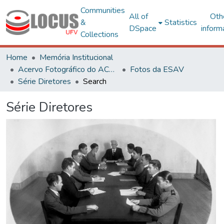
Communities
All of
Oth
&
Statistics
DSpace
inform
Collections
Home
Memória Institucional
Acervo Fotográfico do ACH-UFV
Fotos da ESAV
Série Diretores
Search
Série Diretores