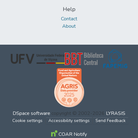
Help
Contact
About
DSpace software
copyright © 2002-2026
LYRASIS
Cookie settings
Accessibility settings
Send Feedback
COAR Notify