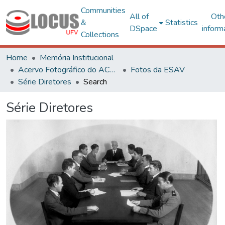
Communities
All of
Oth
&
Statistics
DSpace
inform
Collections
Home
Memória Institucional
Acervo Fotográfico do ACH-UFV
Fotos da ESAV
Série Diretores
Search
Série Diretores