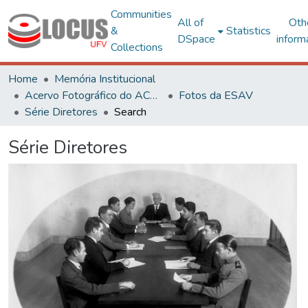
Communities
All of
Oth
&
Statistics
DSpace
inform
Collections
Home
Memória Institucional
Acervo Fotográfico do ACH-UFV
Fotos da ESAV
Série Diretores
Search
Série Diretores