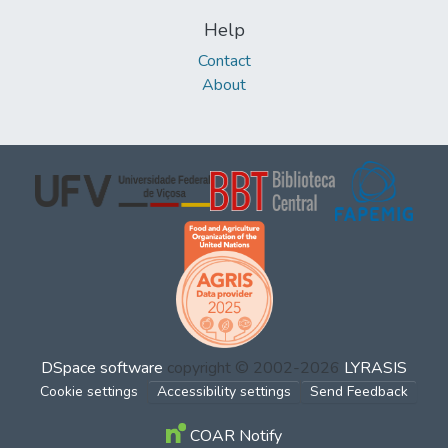
Help
Contact
About
DSpace software
copyright © 2002-2026
LYRASIS
Cookie settings
Accessibility settings
Send Feedback
COAR Notify