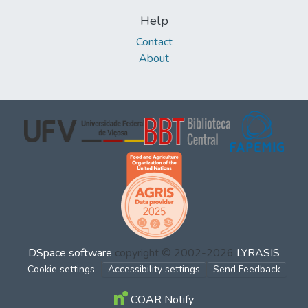
Help
Contact
About
DSpace software
copyright © 2002-2026
LYRASIS
Cookie settings
Accessibility settings
Send Feedback
COAR Notify