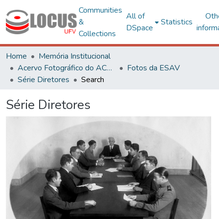
Communities
All of
Oth
&
Statistics
DSpace
inform
Collections
Home
Memória Institucional
Acervo Fotográfico do ACH-UFV
Fotos da ESAV
Série Diretores
Search
Série Diretores