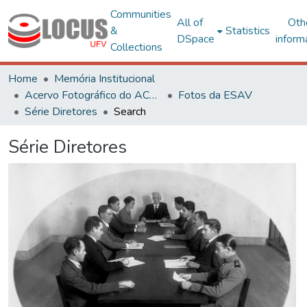
Communities
All of
Oth
&
Statistics
DSpace
inform
Collections
Home
Memória Institucional
Acervo Fotográfico do ACH-UFV
Fotos da ESAV
Série Diretores
Search
Série Diretores