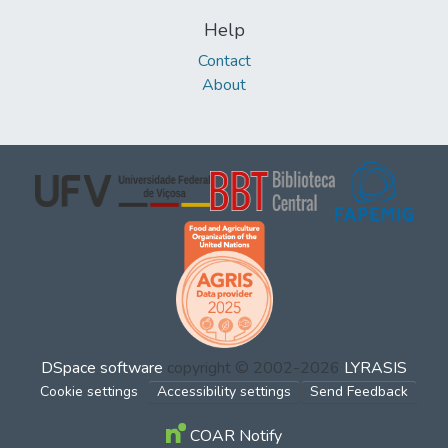
Help
Contact
About
DSpace software
copyright © 2002-2026
LYRASIS
Cookie settings
Accessibility settings
Send Feedback
COAR Notify