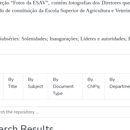
Seção “Fotos da ESAV”, contém fotografias dos Diretores que 
o de constituição da Escola Superior de Agricultura e Veterin
Subséries: Solenidades; Inaugurações; Líderes e autoridades; 
By
By
By
By
By
Title
Subject
Document
CNPq
Departme
Type
arch Results