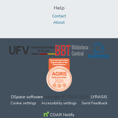
Help
Contact
About
DSpace software
copyright © 2002-2026
LYRASIS
Cookie settings
Accessibility settings
Send Feedback
COAR Notify