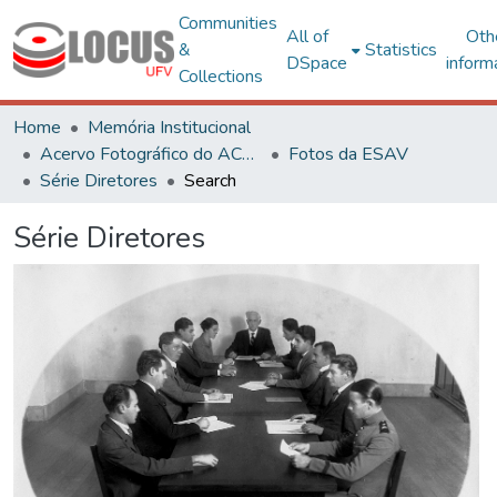
Communities
All of
Oth
&
Statistics
DSpace
inform
Collections
Home
Memória Institucional
Acervo Fotográfico do ACH-UFV
Fotos da ESAV
Série Diretores
Search
Série Diretores