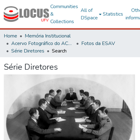
Communities
All of
Oth
&
Statistics
DSpace
inform
Collections
Home
Memória Institucional
Acervo Fotográfico do ACH-UFV
Fotos da ESAV
Série Diretores
Search
Série Diretores