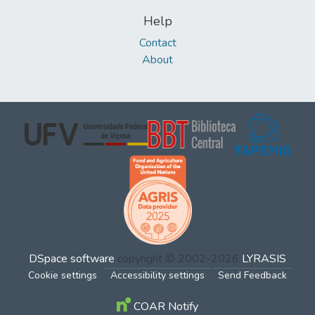
Help
Contact
About
DSpace software
copyright © 2002-2026
LYRASIS
Cookie settings
Accessibility settings
Send Feedback
COAR Notify