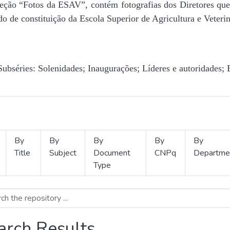
Seção “Fotos da ESAV”, contém fotografias dos Diretores que 
o de constituição da Escola Superior de Agricultura e Veterin
Subséries: Solenidades; Inaugurações; Líderes e autoridades; 
By
By
By
By
By
Title
Subject
Document
CNPq
Departme
Type
arch Results