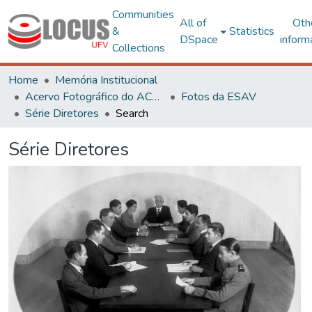
Communities
All of
Oth
&
Statistics
DSpace
inform
Collections
Home
Memória Institucional
Acervo Fotográfico do ACH-UFV
Fotos da ESAV
Série Diretores
Search
Série Diretores