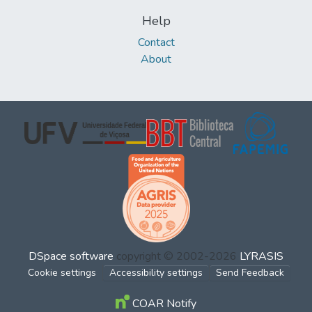
Help
Contact
About
DSpace software
copyright © 2002-2026
LYRASIS
Cookie settings
Accessibility settings
Send Feedback
COAR Notify