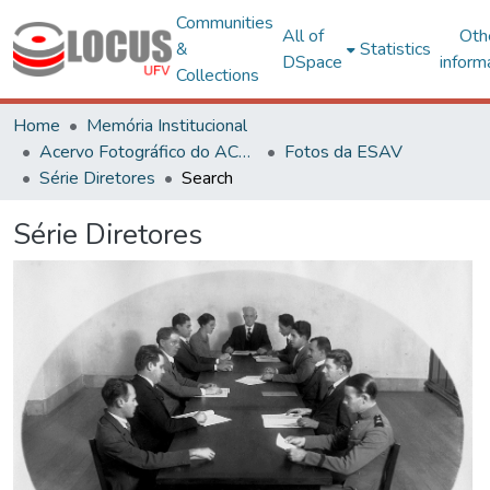
Communities
All of
Oth
&
Statistics
DSpace
inform
Collections
Home
Memória Institucional
Acervo Fotográfico do ACH-UFV
Fotos da ESAV
Série Diretores
Search
Série Diretores