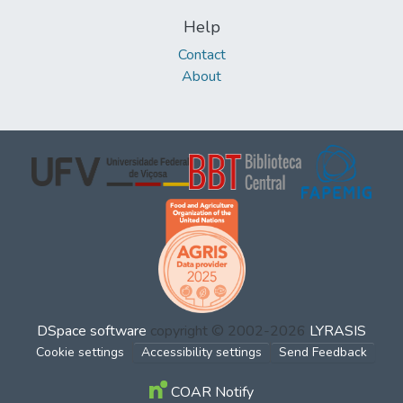
Help
Contact
About
DSpace software
copyright © 2002-2026
LYRASIS
Cookie settings
Accessibility settings
Send Feedback
COAR Notify