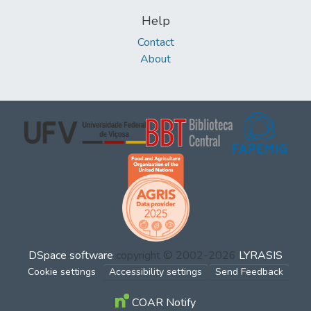
Help
Contact
About
DSpace software
copyright © 2002-2026
LYRASIS
Cookie settings
Accessibility settings
Send Feedback
COAR Notify