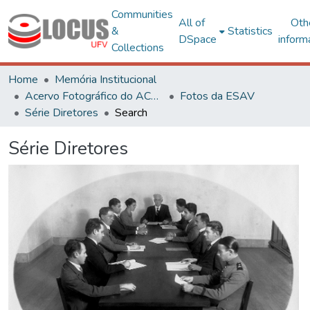
Communities
All of
Oth
&
Statistics
DSpace
inform
Collections
Home
Memória Institucional
Acervo Fotográfico do ACH-UFV
Fotos da ESAV
Série Diretores
Search
Série Diretores