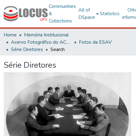
Communities
All of
Oth
&
Statistics
DSpace
inform
Collections
Home
Memória Institucional
Acervo Fotográfico do ACH-UFV
Fotos da ESAV
Série Diretores
Search
Série Diretores