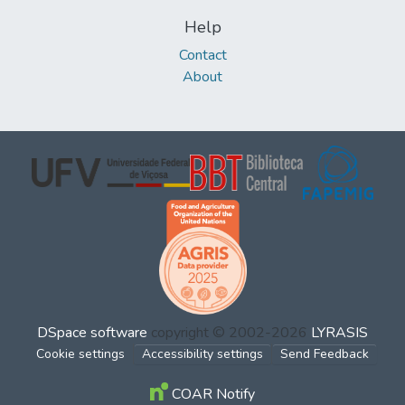
Help
Contact
About
DSpace software
copyright © 2002-2026
LYRASIS
Cookie settings
Accessibility settings
Send Feedback
COAR Notify