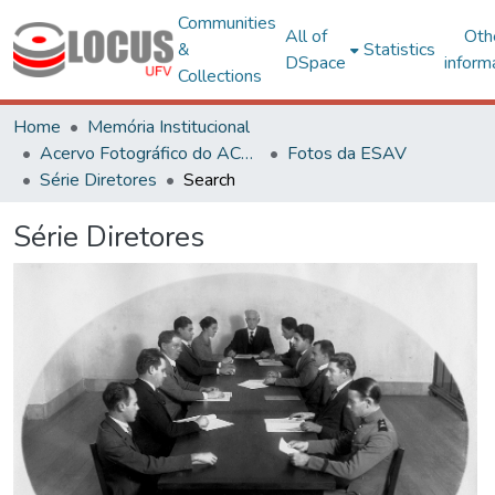
Communities
All of
Oth
&
Statistics
DSpace
inform
Collections
Home
Memória Institucional
Acervo Fotográfico do ACH-UFV
Fotos da ESAV
Série Diretores
Search
Série Diretores