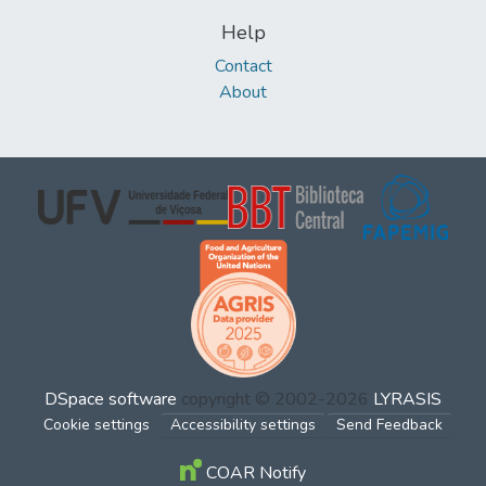
Help
Contact
About
DSpace software
copyright © 2002-2026
LYRASIS
Cookie settings
Accessibility settings
Send Feedback
COAR Notify