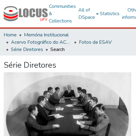
Communities
All of
Oth
&
Statistics
DSpace
inform
Collections
Home
Memória Institucional
Acervo Fotográfico do ACH-UFV
Fotos da ESAV
Série Diretores
Search
Série Diretores