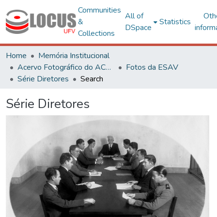
Communities
All of
Oth
&
Statistics
DSpace
inform
Collections
Home
Memória Institucional
Acervo Fotográfico do ACH-UFV
Fotos da ESAV
Série Diretores
Search
Série Diretores