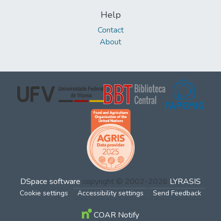
Help
Contact
About
DSpace software
copyright © 2002-2026
LYRASIS
Cookie settings
Accessibility settings
Send Feedback
COAR Notify