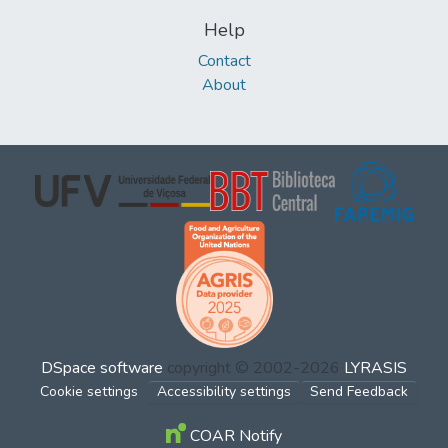
Help
Contact
About
DSpace software
copyright © 2002-2026
LYRASIS
Cookie settings
Accessibility settings
Send Feedback
COAR Notify