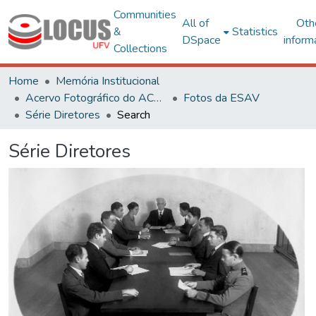
Communities
All of
Oth
&
Statistics
DSpace
inform
Collections
Home
Memória Institucional
Acervo Fotográfico do ACH-UFV
Fotos da ESAV
Série Diretores
Search
Série Diretores