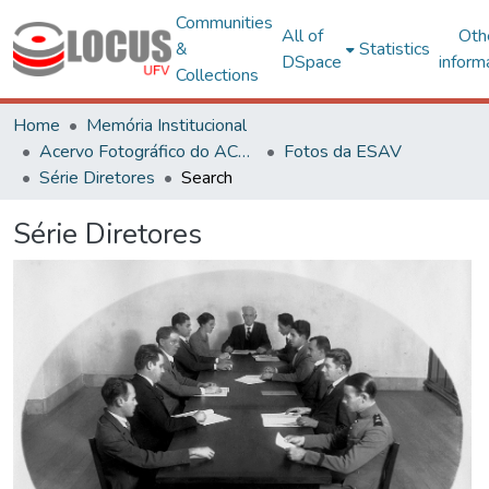
Communities
All of
Oth
&
Statistics
DSpace
inform
Collections
Home
Memória Institucional
Acervo Fotográfico do ACH-UFV
Fotos da ESAV
Série Diretores
Search
Série Diretores