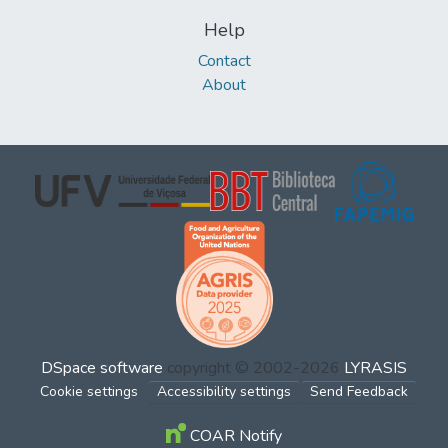
Help
Contact
About
DSpace software
copyright © 2002-2026
LYRASIS
Cookie settings
Accessibility settings
Send Feedback
COAR Notify