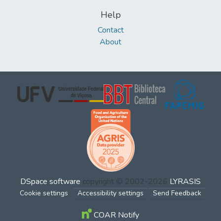
Help
Contact
About
DSpace software
copyright © 2002-2026
LYRASIS
Cookie settings
Accessibility settings
Send Feedback
COAR Notify