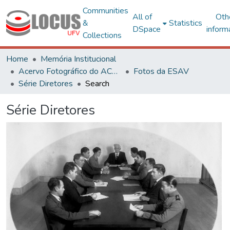
Communities
All of
Oth
&
Statistics
DSpace
inform
Collections
Home
Memória Institucional
Acervo Fotográfico do ACH-UFV
Fotos da ESAV
Série Diretores
Search
Série Diretores