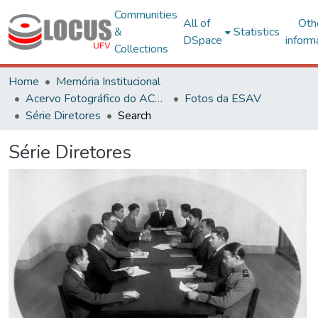
Communities
All of
Oth
&
Statistics
DSpace
inform
Collections
Home
Memória Institucional
Acervo Fotográfico do ACH-UFV
Fotos da ESAV
Série Diretores
Search
Série Diretores