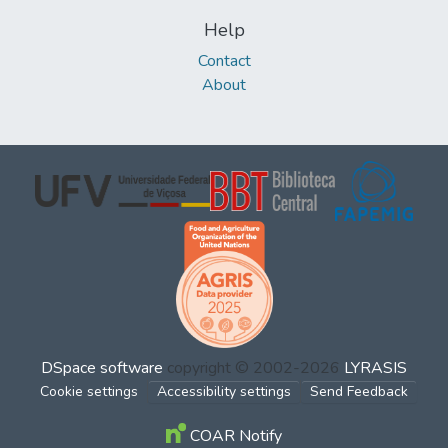
Help
Contact
About
DSpace software
copyright © 2002-2026
LYRASIS
Cookie settings
Accessibility settings
Send Feedback
COAR Notify